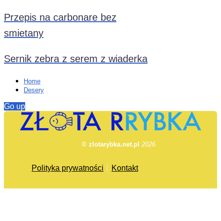
Przepis na carbonare bez
smietany
Sernik zebra z serem z wiaderka
Home
Desery
Go up
© zlotarybka.net.pl
2026
Polityka prywatności
Kontakt