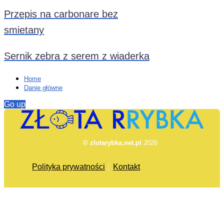
Przepis na carbonare bez
smietany
Sernik zebra z serem z wiaderka
Home
Danie główne
Go up
© zlotarybka.net.pl
2026
Polityka prywatności
Kontakt