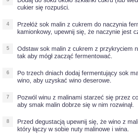
Dodaj do soku około szklanki cukru (lub wed
cukier się rozpuści.
Przełóż sok malin z cukrem do naczynia ferm
kamionkowy, upewnij się, że naczynie jest 
Odstaw sok malin z cukrem z przykryciem na
tak aby mógł zacząć fermentować.
Po trzech dniach dodaj fermentujący sok ma
wino, aby uzyskać wino deserowe.
Pozwól winu z malinami starzeć się przez co 
aby smak malin dobrze się w nim rozwinął.
Przed degustacją upewnij się, że wino z ma
który łączy w sobie nuty malinowe i wina.