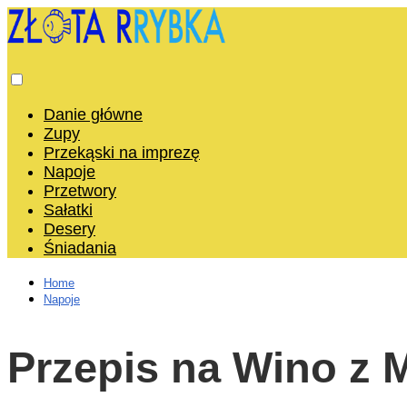
Danie główne
Zupy
Przekąski na imprezę
Napoje
Przetwory
Sałatki
Desery
Śniadania
Home
Napoje
Przepis na Wino z 