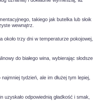
ług uznania) i dokładnie wymieszaj, aż
entacyjnego, takiego jak butelka lub słoik
czyste wewnątrz.
 około trzy dni w temperaturze pokojowej,
linowy do białego wina, wybierając słodsze
najmniej tydzień, ale im dłużej tym lepiej,
lin uzyskało odpowiednią gładkość i smak,