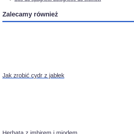
Zalecamy również
Jak zrobić cydr z jabłek
Herbata z imbirem i miodem